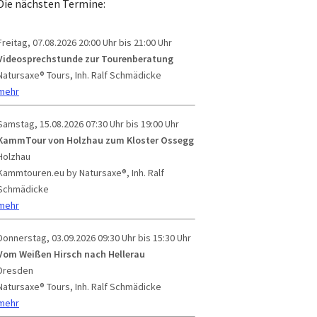
Die nächsten Termine:
Freitag, 07.08.2026
20:00 Uhr bis 21:00 Uhr
Videosprechstunde zur Tourenberatung
Natursaxe® Tours, Inh. Ralf Schmädicke
mehr
Samstag, 15.08.2026
07:30 Uhr bis 19:00 Uhr
KammTour von Holzhau zum Kloster Ossegg
Holzhau
Kammtouren.eu by Natursaxe®, Inh. Ralf
Schmädicke
mehr
Donnerstag, 03.09.2026
09:30 Uhr bis 15:30 Uhr
Vom Weißen Hirsch nach Hellerau
Dresden
Natursaxe® Tours, Inh. Ralf Schmädicke
mehr