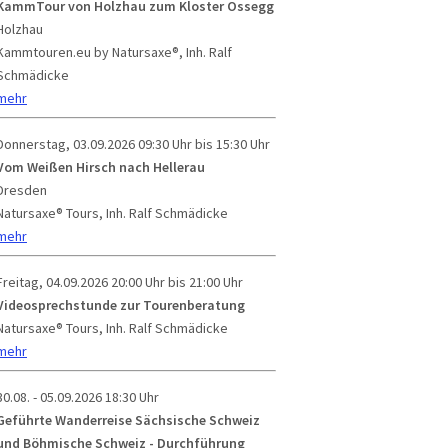
KammTour von Holzhau zum Kloster Ossegg
Holzhau
Kammtouren.eu by Natursaxe®, Inh. Ralf
Schmädicke
mehr
Donnerstag, 03.09.2026
09:30 Uhr bis 15:30 Uhr
Vom Weißen Hirsch nach Hellerau
Dresden
Natursaxe® Tours, Inh. Ralf Schmädicke
mehr
Freitag, 04.09.2026
20:00 Uhr bis 21:00 Uhr
Videosprechstunde zur Tourenberatung
Natursaxe® Tours, Inh. Ralf Schmädicke
mehr
30.08. - 05.09.2026
18:30 Uhr
Geführte Wanderreise Sächsische Schweiz
und Böhmische Schweiz - Durchführung