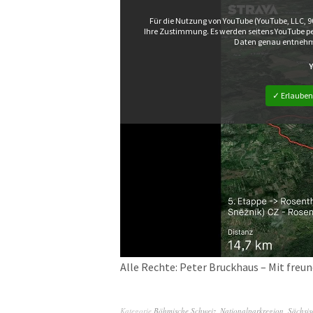
Für die Nutzung von YouTube (YouTube, LLC, 9
Ihre Zustimmung. Es werden seitens YouTube p
Daten genau entnehm
✓ Erlauben
Alle Rechte: Peter Bruckhaus – Mit fre
Kategorie
Böhmische Schweiz
,
Nationalparkregion
,
Sächsis