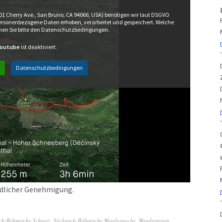
01 Cherry Ave., San Bruno, CA 94066, USA) benötigen wir laut DSGVO
ersonenbezogene Daten erhoben, verarbeitet und gespeichert. Welche
en Sie bitte den Datenschutzbedingungen.
Youtube
ist deaktiviert.
Datenschutzbedingungen
undlicher Genehmigung.
ch-Böhmische Schweiz
,
Sächsisch-Böhmische Wanderwoche
,
Wanderreisen