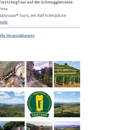
ForststeigTour auf der Schmugglerroute
Pirna
Natursaxe® Tours, Inh. Ralf Schmädicke
mehr
Alle Veranstaltungen