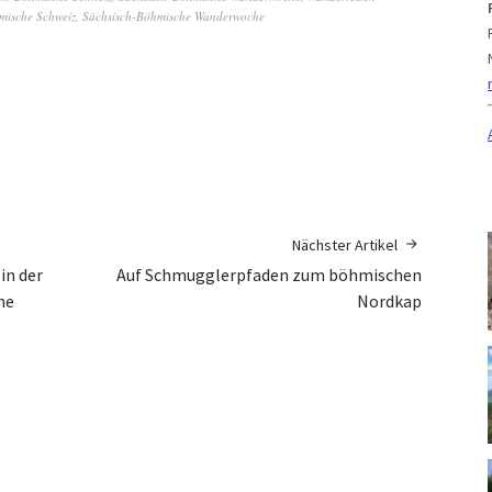
mische Schweiz
,
Sächsisch-Böhmische Wanderwoche
Nächster Artikel
in der
Auf Schmugglerpfaden zum böhmischen
he
Nordkap