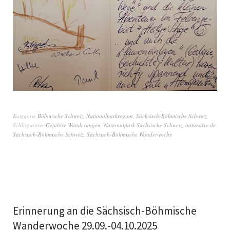
Kategorie
Böhmische Schweiz
,
Nationalparkregion
,
Sächsisch-Böhmische Schweiz
Schlagwörter
Geführte Wanderungen
,
Nationalpark Sächsische Schweiz
,
natursaxe.de
,
Sächsisch-Böhmische Schweiz
,
Sächsisch-Böhmische Wanderwoche
Erinnerung an die Sächsisch-Böhmische
Wanderwoche 29.09.-04.10.2025