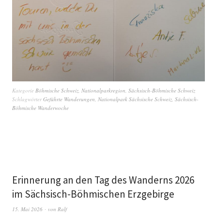
Kategorie
Böhmische Schweiz
,
Nationalparkregion
,
Sächsisch-Böhmische Schweiz
Schlagwörter
Geführte Wanderungen
,
Nationalpark Sächsische Schweiz
,
Sächsisch-
Böhmische Wanderwoche
Erinnerung an den Tag des Wanderns 2026
im Sächsisch-Böhmischen Erzgebirge
15. Mai 2026
von
Ralf