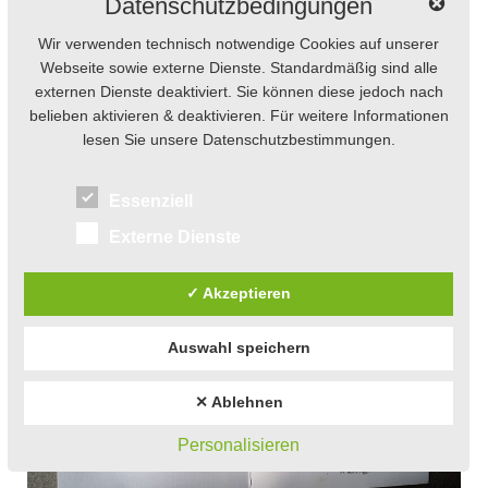
Datenschutzbedingungen
sich auch von einem Regentag nicht abschrecken lassen.
Wir verwenden technisch notwendige Cookies auf unserer
Webseite sowie externe Dienste. Standardmäßig sind alle
Ich bedanke mich bei der tollen Gruppe für die
externen Dienste deaktiviert. Sie können diese jedoch nach
belieben aktivieren & deaktivieren. Für weitere Informationen
gemeinsame Zeit und den Applaus zum Abschluss!
lesen Sie unsere Datenschutzbestimmungen.
Kommt gut nach Hause und gerne wieder!
Essenziell
Externe Dienste
✓ Akzeptieren
Auswahl speichern
✕ Ablehnen
Personalisieren