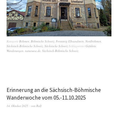
Kategorie
Böhmen
,
Böhmische Schweiz
,
Forststeig Elbsandstein
,
Nordböhmen
,
Sächsisch-Böhmische Schweiz
,
Sächsische Schweiz
Schlagwörter
Geführte
Wanderungen
,
natursaxe.de
,
Sächsisch-Böhmische Schweiz
Erinnerung an die Sächsisch-Böhmische
Wanderwoche vom 05.-11.10.2025
14. Oktober 2025
von
Ralf