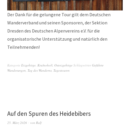
Der Dank für die gelungene Tour gilt dem Deutschen
Wanderverband und seinen Sponsoren, der Sektion
Dresden des Deutschen Alpenvereins e.V. für die
organisatorische Unterstützung und natürlich den
Teilnehmenden!
Kategorie
Erzgebirge
,
Krušnohoří
,
Osterzgebirge
Schlagwörter
Geführte
Wanderungen
,
Tag des Wanderns
,
Tagestouren
Auf den Spuren des Heidebibers
25. März 2026
von
Ralf