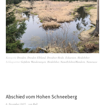
Kategorie
Dresden
,
Dresden Elbland
,
Dresdner Heide
,
Exkursion
,
Heidebiber
Schlagwörter
Geführte Wanderungen
,
Heidebiber
,
NaturErlebnisWandern
,
Natursaxe
Abschied vom Hohen Schneeberg
6. November 2025
von
Ralf