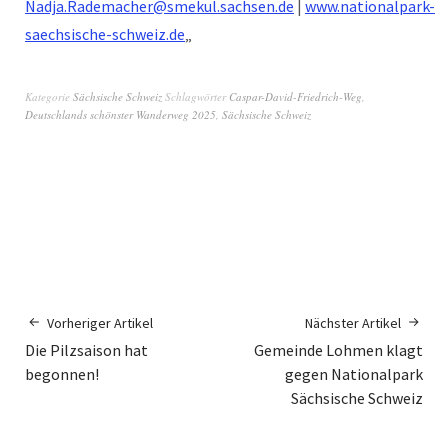
Nadja.Rademacher@smekul.sachsen.de
|
www.nationalpark-
saechsische-schweiz.de
„
Kategorie
Sächsische Schweiz
Schlagwörter
Caspar-David-Friedrich-Weg
,
Deutschlands schönster Wanderweg 2025
,
Sächsische Schweiz
Vorheriger Artikel
Nächster Artikel
Die Pilzsaison hat
Gemeinde Lohmen klagt
begonnen!
gegen Nationalpark
Sächsische Schweiz