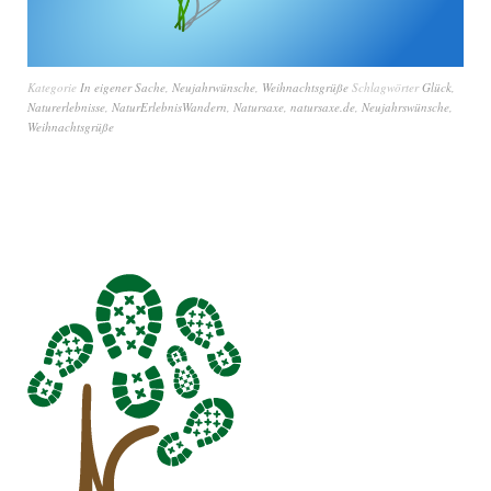
Kategorie
In eigener Sache
,
Neujahrwünsche
,
Weihnachtsgrüße
Schlagwörter
Glück
,
Naturerlebnisse
,
NaturErlebnisWandern
,
Natursaxe
,
natursaxe.de
,
Neujahrswünsche
,
Weihnachtsgrüße