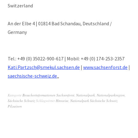
Switzerland
An der Elbe 4 | 01814 Bad Schandau, Deutschland /
Germany
Tel.: +49 (0) 35022-900-617 | Mobil: +49 (0) 174-253-2357
Kati.Partzsch@smekul.sachsen.de
|
www.sachsenforst.de
|
www
saechsische-schweiz.de
„
Kategorie
Besucherinformationen Sachsenforst
,
Nationalpark
,
Nationalparkregion
,
Sächsische Schweiz
Schlagwörter
Hinweise
,
Nationalpark Sächsische Schweiz
,
Pilzsaison