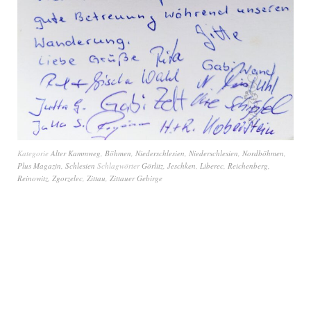
Kategorie
Alter Kammweg
,
Böhmen
,
Niederschlesien
,
Niederschlesien
,
Nordböhmen
,
Plus Magazin
,
Schlesien
Schlagwörter
Görlitz
,
Jeschken
,
Liberec
,
Reichenberg
,
Reinowitz
,
Zgorzelec
,
Zittau
,
Zittauer Gebirge