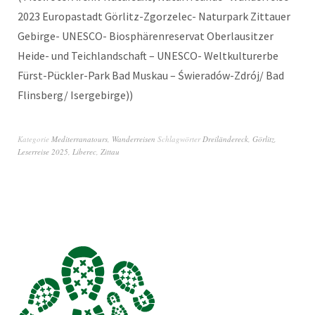
2023 Europastadt Görlitz-Zgorzelec- Naturpark Zittauer
Gebirge- UNESCO- Biosphärenreservat Oberlausitzer
Heide- und Teichlandschaft – UNESCO- Weltkulturerbe
Fürst-Pückler-Park Bad Muskau – Świeradów-Zdrój/ Bad
Flinsberg/ Isergebirge))
Kategorie
Mediterranatours
,
Wanderreisen
Schlagwörter
Dreiländereck
,
Görlitz
,
Leserreise 2025
,
Liberec
,
Zittau