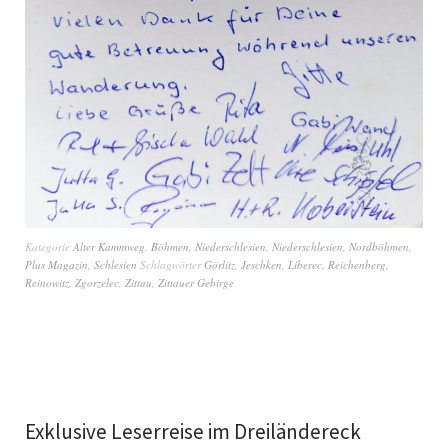
Kategorie
Alter Kammweg
,
Böhmen
,
Niederschlesien
,
Niederschlesien
,
Nordböhmen
,
Plus Magazin
,
Schlesien
Schlagwörter
Görlitz
,
Jeschken
,
Liberec
,
Reichenberg
,
Reinowitz
,
Zgorzelec
,
Zittau
,
Zittauer Gebirge
Exklusive Leserreise im Dreiländereck