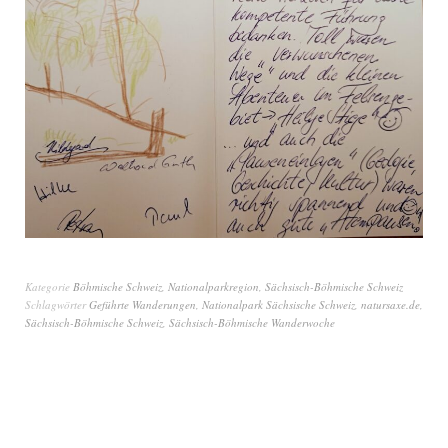
Kategorie
Böhmische Schweiz
,
Nationalparkregion
,
Sächsisch-Böhmische Schweiz
Schlagwörter
Geführte Wanderungen
,
Nationalpark Sächsische Schweiz
,
natursaxe.de
,
Sächsisch-Böhmische Schweiz
,
Sächsisch-Böhmische Wanderwoche