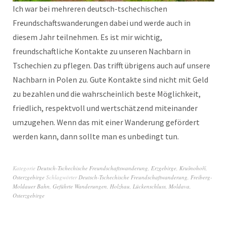
Ich war bei mehreren deutsch-tschechischen
Freundschaftswanderungen dabei und werde auch in
diesem Jahr teilnehmen. Es ist mir wichtig,
freundschaftliche Kontakte zu unseren Nachbarn in
Tschechien zu pflegen. Das trifft übrigens auch auf unsere
Nachbarn in Polen zu. Gute Kontakte sind nicht mit Geld
zu bezahlen und die wahrscheinlich beste Möglichkeit,
friedlich, respektvoll und wertschätzend miteinander
umzugehen. Wenn das mit einer Wanderung gefördert
werden kann, dann sollte man es unbedingt tun.
Kategorie
Deutsch-Tschechische Freundschaftswanderung
,
Erzgebirge
,
Krušnohoří
,
Osterzgebirge
Schlagwörter
Deutsch-Tschechische Freundschaftwanderung
,
Freiberg-
Moldauer Bahn
,
Geführte Wanderungen
,
Holzhau
,
Lückenschluss
,
Moldava
,
Osterzgebirge