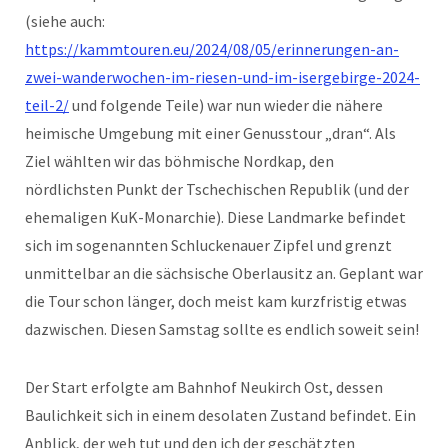
(siehe auch:
https://kammtouren.eu/2024/08/05/erinnerungen-an-
zwei-wanderwochen-im-riesen-und-im-isergebirge-2024-
teil-2/
und folgende Teile) war nun wieder die nähere
heimische Umgebung mit einer Genusstour „dran“. Als
Ziel wählten wir das böhmische Nordkap, den
nördlichsten Punkt der Tschechischen Republik (und der
ehemaligen KuK-Monarchie). Diese Landmarke befindet
sich im sogenannten Schluckenauer Zipfel und grenzt
unmittelbar an die sächsische Oberlausitz an. Geplant war
die Tour schon länger, doch meist kam kurzfristig etwas
dazwischen. Diesen Samstag sollte es endlich soweit sein!
Der Start erfolgte am Bahnhof Neukirch Ost, dessen
Baulichkeit sich in einem desolaten Zustand befindet. Ein
Anblick, der weh tut und den ich der geschätzten