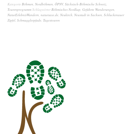
Kategorie
Böhmen
,
Nordböhmen
,
ÖPNV
,
Sächsisch-Böhmische Schweiz
,
Tourenprogramm
Schlagwörter
Böhmisches Nordkap
,
Geführte Wanderungen
,
NaturErlebnisWandern
,
natursaxe.de
,
Neukirch
,
Neustadt in Sachsen
,
Schluckenauer
Zipfel
,
Schmugglerpfade
,
Tagestouren