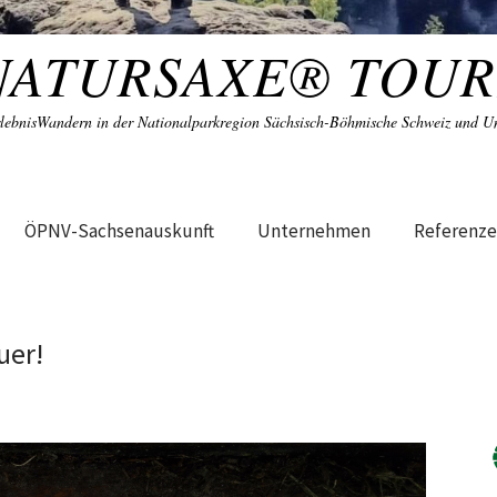
NATURSAXE® TOUR
lebnisWandern in der Nationalparkregion Sächsisch-Böhmische Schweiz und 
ÖPNV-Sachsenauskunft
Unternehmen
Referenz
uer!