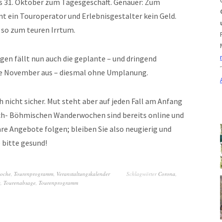
 31. Oktober zum Tagesgeschäft. Genauer: Zum
t ein Touroperator und Erlebnisgestalter kein Geld.
 so zum teuren Irrtum.
en fällt nun auch die geplante – und dringend
de November aus – diesmal ohne Umplanung.
h nicht sicher. Mut steht aber auf jeden Fall am Anfang
isch- Böhmischen Wanderwochen sind bereits online und
e Angebote folgen; bleiben Sie also neugierig und
e bitte gesund!
woche
,
Tourenprogramm
,
Veranstaltungskalender
Schlagwörter
Corona
,
e
,
Tourenabsage
,
Tourenprogramm