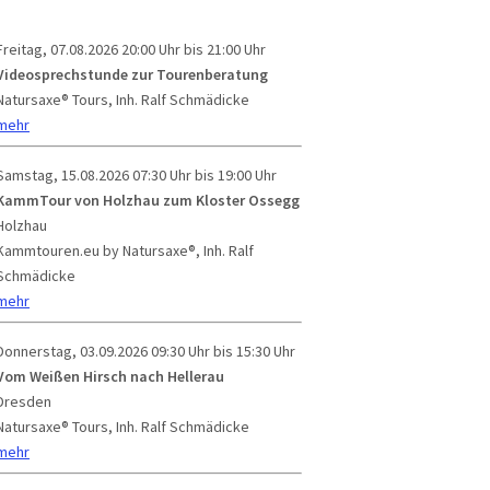
Freitag, 07.08.2026
20:00 Uhr bis 21:00 Uhr
Videosprechstunde zur Tourenberatung
Natursaxe® Tours, Inh. Ralf Schmädicke
mehr
Samstag, 15.08.2026
07:30 Uhr bis 19:00 Uhr
KammTour von Holzhau zum Kloster Ossegg
Holzhau
Kammtouren.eu by Natursaxe®, Inh. Ralf
Schmädicke
mehr
Donnerstag, 03.09.2026
09:30 Uhr bis 15:30 Uhr
Vom Weißen Hirsch nach Hellerau
Dresden
Natursaxe® Tours, Inh. Ralf Schmädicke
mehr