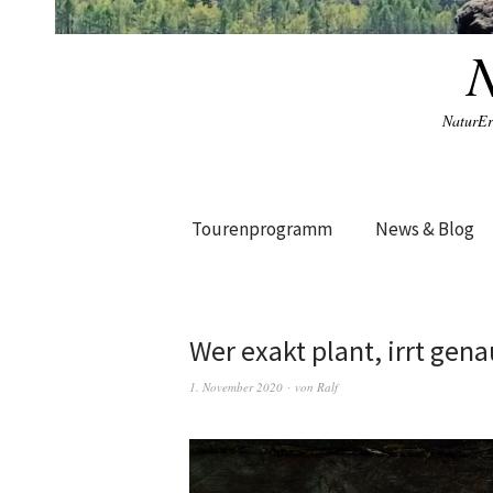
NaturEr
Tourenprogramm
News & Blog
Wer exakt plant, irrt gena
1. November 2020
von
Ralf