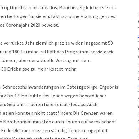
n optimistisch bis trostlos. Manche vergleichen sie mit
n Behörden für sie ein. Fakt ist: ohne Planung geht es
das Coronajahr 2020 beweist.
s verrückte Jahr ziemlich präzise wider. Insgesamt 50
 und 180 Termine enthält das Programm, so viele wie
 können, aber der aktuelle Vertrag mit dem
50 Erlebnisse zu. Mehr kostet mehr.
a. Schneeschuhwanderungen im Osterzgebirge. Ergebnis:
rz bis 17. Mai ruhte das Leben wegen behördlicher
. Geplante Touren fielen ersatzlos aus. Auch
esien konnten nicht stattfinden: Die Grenzen waren
n in Nordböhmen mussten durch Touren auf sächsischem
is Ende Oktober mussten ständig Touren umgeplant