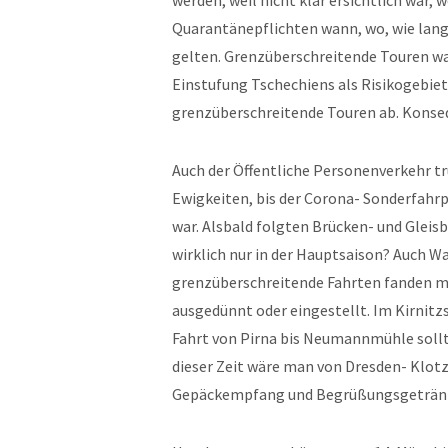
werden, weil nicht klar ersichtlich war
Quarantänepflichten wann, wo, wie lan
gelten. Grenzüberschreitende Touren war
Einstufung Tschechiens als Risikogebie
grenzüberschreitende Touren ab. Kons
Auch der Öffentliche Personenverkehr tr
Ewigkeiten, bis der Corona- Sonderfahr
war. Alsbald folgten Brücken- und Gleis
wirklich nur in der Hauptsaison? Auch 
grenzüberschreitende Fahrten fanden ma
ausgedünnt oder eingestellt. Im Kirnitz
Fahrt von Pirna bis Neumannmühle sollte
dieser Zeit wäre man von Dresden- Klot
Gepäckempfang und Begrüßungsgetränk 