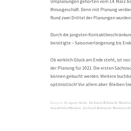
Umplanungen gehörten vom 14. März bis
Minusgeschäft. Denn mit Planung verdien
Rund zwei Drittel der Planungen wurden
Durch die jüngsten Kontaktbeschränkung
benötigte – Saisonverlängerung bis En
Ob wirklich Glück am Ende steht, ist noc
der Planung für 2021. Die ersten Sächs
können gebucht werden. Weitere buchbar
optimistisch! Vor allem aber: Bleiben Si
Kategorie
In eigener Sache
,
Sächsisch-Böhmische Wander
NaturErlebnisWandern
,
Sächsisch-Böhmische Wanderwoch