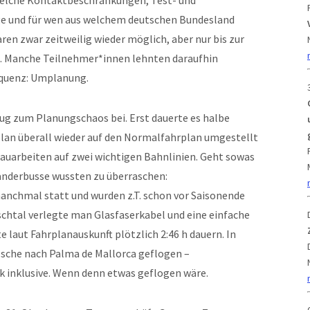
, welche Kontaktbeschränkungen, Test- und
ge und für wen aus welchem deutschen Bundesland
en zwar zeitweilig wieder möglich, aber nur bis zur
t. Manche Teilnehmer*innen lehnten daraufhin
equenz: Umplanung.
ug zum Planungschaos bei. Erst dauerte es halbe
plan überall wieder auf den Normalfahrplan umgestellt
bauarbeiten auf zwei wichtigen Bahnlinien. Geht sowas
Wanderbusse wussten zu überraschen:
nchmal statt und wurden z.T. schon vor Saisonende
schtal verlegte man Glasfaserkabel und eine einfache
 laut Fahrplanauskunft plötzlich 2:46 h dauern. In
zsche nach Palma de Mallorca geflogen –
inklusive. Wenn denn etwas geflogen wäre.