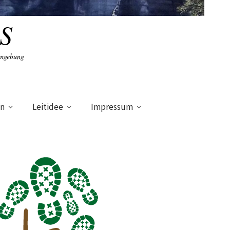
S
Umgebung
en
Leitidee
Impressum