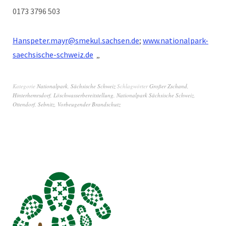
0173 3796 503
Hanspeter.mayr@smekul.sachsen.de
;
www.nationalpark-
saechsische-schweiz.de
„
Kategorie
Nationalpark
,
Sächsische Schweiz
Schlagwörter
Großer Zschand
,
Hinterhemrsdorf
,
Löschwasserbereitstellung
,
Nationalpark Sächsische Schweiz
,
Ottendorf
,
Sebnitz
,
Vorbeugender Brandschutz