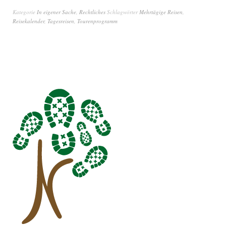
Kategorie
In eigener Sache
,
Rechtliches
Schlagwörter
Mehrtägige Reisen
,
Reisekalender
,
Tagesreisen
,
Tourenprogramm