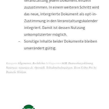
Veranstaltung jedem Dokument einzeln
zuzustimmen. In einem weiteren Schritt wird
das neue, intergrierte Dokument als opt-in-
Zustimmung in den Veranstaltungskalender
integriert. Damit ist dessen Nutzung
unkomplizierter möglich.
Sonstige Inhalte beider Dokumente bleiben
unverändert gültig.
Kategorie
Allgemeines
,
Rechtliches
Schlagwörter
AGB
,
Datenschutzerklärung
,
Natursaxe
,
natursaxe.de
,
Opentalk
,
Teilnahmebedingungen
,
Zoom X One Pro by
Deutsche Telekom