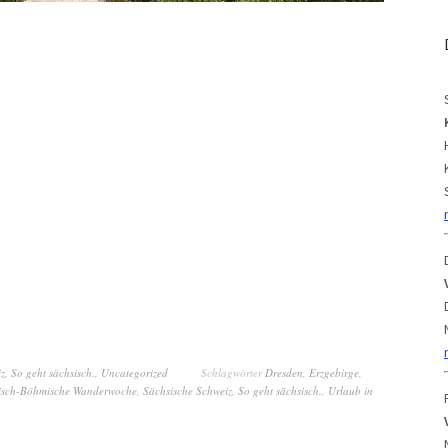
iz
,
So geht sächsisch.
,
Uncategorized
Schlagwörter
Dresden
,
Erzgebirge
,
isch-Böhmische Wanderwoche
,
Sächsische Schweiz
,
So geht sächsisch.
,
Urlaub in