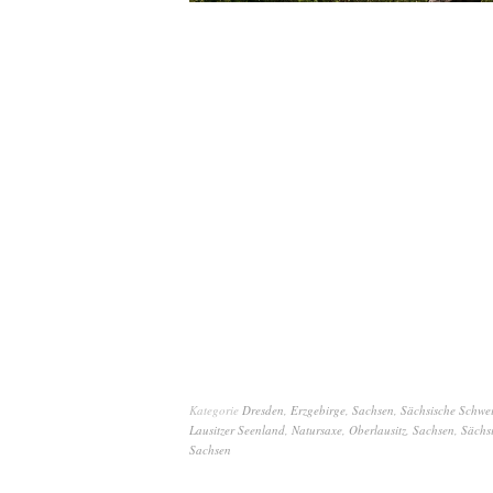
Kategorie
Dresden
,
Erzgebirge
,
Sachsen
,
Sächsische Schwe
Lausitzer Seenland
,
Natursaxe
,
Oberlausitz
,
Sachsen
,
Sächs
Sachsen