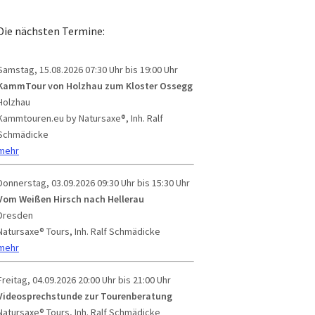
Die nächsten Termine:
Samstag, 15.08.2026
07:30 Uhr bis 19:00 Uhr
KammTour von Holzhau zum Kloster Ossegg
Holzhau
Kammtouren.eu by Natursaxe®, Inh. Ralf
Schmädicke
mehr
Donnerstag, 03.09.2026
09:30 Uhr bis 15:30 Uhr
Vom Weißen Hirsch nach Hellerau
Dresden
Natursaxe® Tours, Inh. Ralf Schmädicke
mehr
Freitag, 04.09.2026
20:00 Uhr bis 21:00 Uhr
Videosprechstunde zur Tourenberatung
Natursaxe® Tours, Inh. Ralf Schmädicke