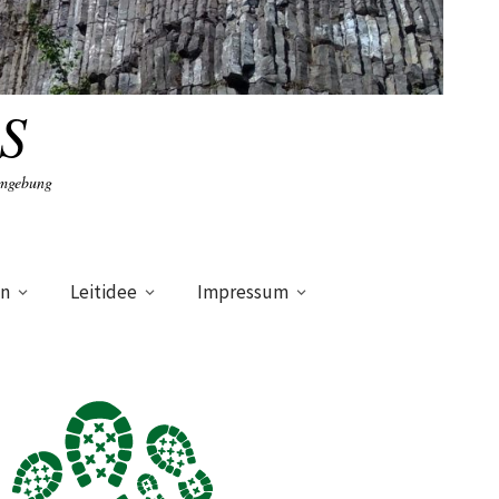
S
Umgebung
en
Leitidee
Impressum