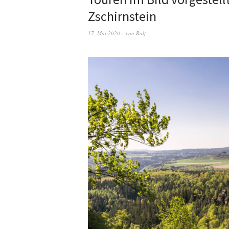
Zschirnstein
17. Mai 2020
von
Ralf