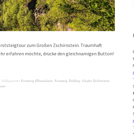
Forststeigtour zum Großen Zschirnstein. Traumhaft
ehr erfahren möchte, drücke den gleichnamigen Button!
Schlagwörter
Forststeig Elbsandstein
,
Forststeig-Trekking
,
Großer Zschirnstein
,
uren