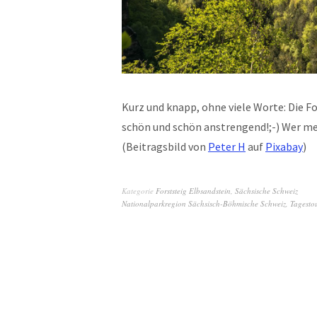
Kurz und knapp, ohne viele Worte: Die 
schön und schön anstrengend!;-) Wer m
(Beitragsbild von
Peter H
auf
Pixabay
)
Kategorie
Forststeig Elbsandstein
,
Sächsische Schweiz
Nationalparkregion Sächsisch-Böhmische Schweiz
,
Tagesto