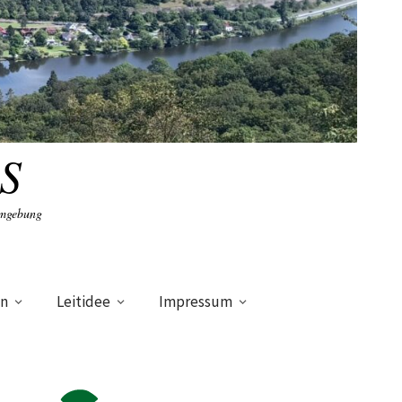
S
Umgebung
en
Leitidee
Impressum