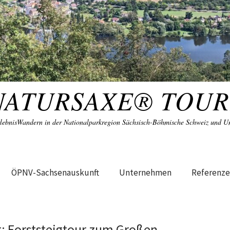
NATURSAXE® TOUR
lebnisWandern in der Nationalparkregion Sächsisch-Böhmische Schweiz und 
ÖPNV-Sachsenauskunft
Unternehmen
Referenz
t: Forststeigtour zum Großen