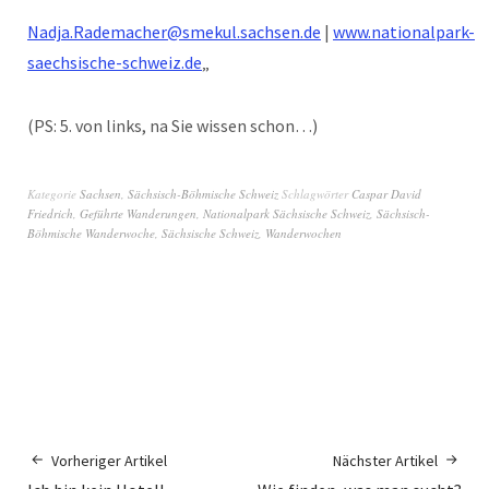
Nadja.Rademacher@smekul.sachsen.de
|
www.nationalpark-
saechsische-schweiz.de
„
(PS: 5. von links, na Sie wissen schon…)
Kategorie
Sachsen
,
Sächsisch-Böhmische Schweiz
Schlagwörter
Caspar David
Friedrich
,
Geführte Wanderungen
,
Nationalpark Sächsische Schweiz
,
Sächsisch-
Böhmische Wanderwoche
,
Sächsische Schweiz
,
Wanderwochen
Vorheriger Artikel
Nächster Artikel