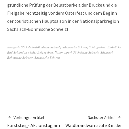
gründliche Prüfung der Belastbarkeit der Brücke und die
Freigabe rechtzeitig vor dem Osterfest und dem Beginn
der touristischen Hauptsaison in der Nationalparkregion
Sächsisch-Böhmische Schweiz!
Kategorie
Sächsisch-Böhmische Schweiz
,
Sächsische Schweiz
Schlagwörter
Elbbrücke
Bad Schandau wieder freigegeben
,
Nationalpark Sächsische Schweiz
,
Sächsisch-
Böhmische Schweiz
,
Sächsische Schweiz
Vorheriger Artikel
Nächster Artikel
Forststeig- Aktionstag am
Waldbrandwarnstufe 3 in der