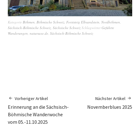
Kategorie
Böhmen
,
Böhmische Schweiz
,
Forststeig Elbsandstein
,
Nordböhmen
,
Sächsisch-Böhmische Schweiz
,
Sächsische Schweiz
Schlagwörter
Geführte
Wanderungen
,
natursaxe.de
,
Sächsisch-Böhmische Schweiz
Vorheriger Artikel
Nächster Artikel
Erinnerung an die Sächsisch-
Novemberblues 2025
Böhmische Wanderwoche
vom 05.-11.10.2025