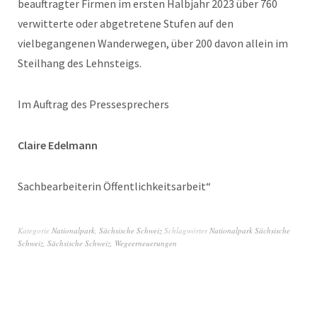
beauftragter Firmen im ersten Halbjahr 2023 über 760
verwitterte oder abgetretene Stufen auf den
vielbegangenen Wanderwegen, über 200 davon allein im
Steilhang des Lehnsteigs.
Im Auftrag des Pressesprechers
Claire Edelmann
Sachbearbeiterin Öffentlichkeitsarbeit“
Kategorie
Nationalpark
,
Sächsische Schweiz
Schlagwörter
Nationalpark Sächsische
Schweiz
,
Sächsische Schweiz
,
Wegeerneuerungen