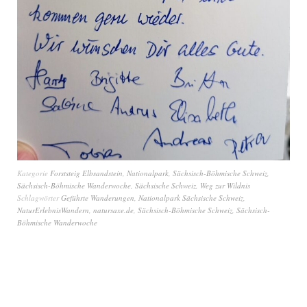
Kategorie
Forststeig Elbsandstein
,
Nationalpark
,
Sächsisch-Böhmische Schweiz
,
Sächsisch-Böhmische Wanderwoche
,
Sächsische Schweiz
,
Weg zur Wildnis
Schlagwörter
Geführte Wanderungen
,
Nationalpark Sächsische Schweiz
,
NaturErlebnisWandern
,
natursaxe.de
,
Sächsisch-Böhmische Schweiz
,
Sächsisch-
Böhmische Wanderwoche