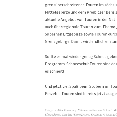
grenzüberschreitende Touren im sächs
Mittelgebirge und dem Kreibitzer Bergl
aktuelle Angebot von Touren in der Nat
auch überregionale Touren zum Thema 
Silbernen Erzgebirge sowie Touren dur
Grenzgebirge. Damit wird endlich ein la
Sollte es mal wieder genug Schnee geb
Programm. SchneeschuhTouren sind das u
es schneit!
Und jetzt viel Spaß beim Stöbern im To
Einzelne Touren sind bereits jetzt ausge
Kategorie
Alter Kammweg
,
Böhmen
,
Böhmische Schweiz
,
Bö
Elbsandstein
,
Geführte WinterTouren
,
Krušnohoří
,
National