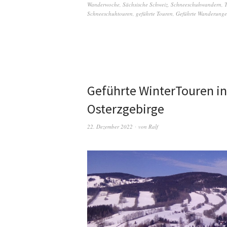
Wanderwoche
,
Sächsische Schweiz
,
Schneeschuhwandern
,
Schneeschuhtouren
,
geführte Touren
,
Geführte Wanderung
Geführte WinterTouren i
Osterzgebirge
22. Dezember 2022
von
Ralf