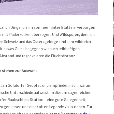
lötzlich Dinge, die im Sommer hinter Blättern verborgen
e mit Puderzucker überzogen. Und Wildspuren, denn die
 Schweiz und das Osterzgebirge sind sehr wildreich –
t etwas Glück begegnen wir auch leibhaftigen
 Abstand und respektieren die Fluchtdistanz.
 stehen zur Auswahl:
f den Goßdorfer Geopfad und empfinden nach, warum
ische Unterschiede aufweist. In diesem sagenreichen
fer Raubschloss Station – eine gute Gelegenheit,
 geniessen und einer alten Legende zu lauschen. Zur
geht es bitte hier entlang:
https://natursaxe.de/?