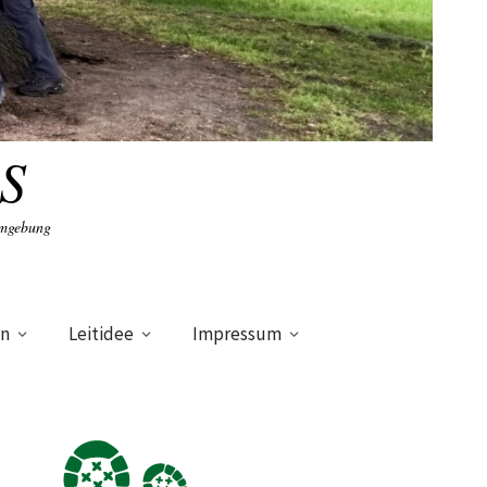
S
Umgebung
en
Leitidee
Impressum