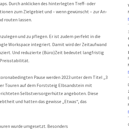
aps. Durch anklicken des hinterlegten Treff- oder
tionen zum Zielgebiet und – wenn gewünscht – zur An-
nd routen lassen.
zulegen und zu pflegen. Er ist zudem perfekt in die
le Workspace integriert. Damit wird der Zeitaufwand
uziert. Und reduzierte (Büro)Zeit bedeutet langfristig
reisstabilität.
coronabedingten Pause werden 2023 unter dem Titel „3
der Touren auf dem Forststeig Elbsandstein mit
erichteten Selbstversorgerhütte angeboten. Diese
iebtheit und hatten das gewisse „Etwas“, das
ouren wurde umgesetzt. Besonders