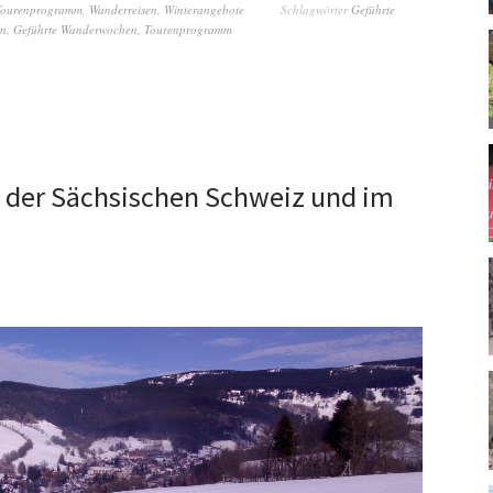
Tourenprogramm
,
Wanderreisen
,
Winterangebote
Schlagwörter
Geführte
en
,
Geführte Wanderwochen
,
Tourenprogramm
n der Sächsischen Schweiz und im