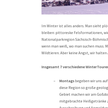
Im Winter ist alles anders. Man sieht p
bleiben: pittoreske Felsformationen, wi
Nationalparkregion Sächsisch-Böhmische
wenn man weiß, wo man suchen muss. Mi
Wildtieren. Aber keine Angst, wir halten
Insgesamt 7 verschiedene WinterTouren
Montags
begeben wir uns au
diese Region so große geolog
Gebiet machen wir am Goßdor
mitgebrachte Heißgetränke zu
Ausschreibung und Anmeldung 