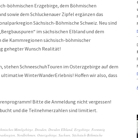
isch-böhmischen Erzgebirge, dem Böhmischen
and sowie dem Schluckenauer Zipfel ergänzen das
ionalparkregion Sächsisch-Böhmische Schweiz. Neu sind
„Bergbauspuren“ im sächsischen Elbland und dem
ch die Kammregionen sächsisch-böhmischer
ng gehegter Wunsch Realität!
en, stehen SchneeschuhTouren im Osterzgebirge auf dem
ltimative WinterWanderErlebnis! Hoffen wir also, dass
urenprogramm! Bitte die Anmeldung nicht vergessen!
bucht und die Teilnehmerzahlen sind limitiert.
hmisches Mittelgebirge
,
Dresden
,
Dresden Elbland
,
Erzgebirge
,
Forststeig
parkregion
,
Nordböhmen
,
Osterzgebirge
,
Sachsen
,
Sächsisch-Böhmische